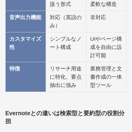
扱う形式
柔軟な構造
音声出力機能
対応（英語の
非対応
み）
カスタマイズ
シンプルなノ
UIやページ構
性
ート構成
成を自由に設
計可能
特徴
リサーチ用途
業務管理と文
に特化、要点
書作成の一体
抽出に強み
型ツール
Evernoteとの違いは検索型と要約型の役割分
担