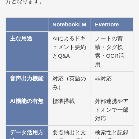
方となります。
NotebookLM
Evernote
主な用途
AIによるドキ
ノートの蓄
ュメント要約
積・タグ検
とQ&A
索・OCR活
用
音声出力機能
対応（英語の
非対応
み）
AI機能の有無
標準搭載
外部連携やア
ドオンで一部
対応
データ活用方
要点抽出と文
検索性と記録