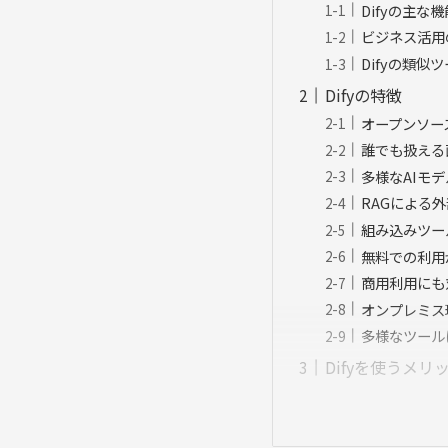
Difyの主な機
ビジネス活用
Difyの類似
Difyの特徴
オープンソー
誰でも扱える
多様なAIモ
RAGによる
組み込みツー
無料での利用
商用利用にも
オンプレミス
多様なツール
Difyを使うメリ