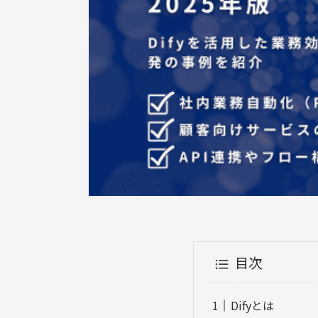
目次
Difyとは