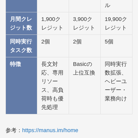
ル
月間クレ
1,900ク
3,900ク
19,900ク
ジット数
レジット
レジット
レジット
同時実行
2個
2個
5個
タスク数
特徴
長文対
Basicの
同時実行
応、専用
上位互換
数拡張、
リソー
ヘビーユ
ス、高負
ーザー・
荷時も優
業務向け
先処理
参考：
https://manus.im/home