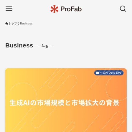
トップ
Business
Business
– tag –
生成AI Deep Dive