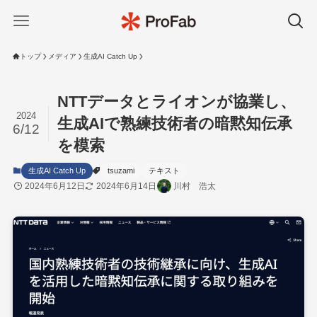
トップ
メディア
生成AI Catch Up
NTTデータとライオンが協業し、
2024
生成AIで熟練技術者の暗黙知伝承
6/12
を模索
生成AI Catch Up
tsuzami
テキスト
2024年6月12日
2024年6月14日
川村 浩太