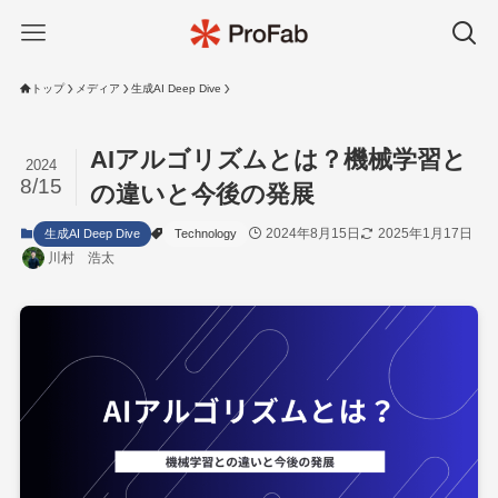
トップ
メディア
生成AI Deep Dive
AIアルゴリズムとは？機械学習と
2024
8/15
の違いと今後の発展
2024年8月15日
2025年1月17日
生成AI Deep Dive
Technology
川村 浩太